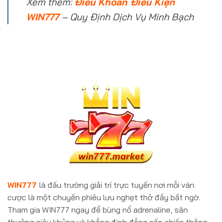
Xem thêm:
Điều Khoản Điều Kiện
WIN777
– Quy Định Dịch Vụ Minh Bạch
WIN777
là đấu trường giải trí trực tuyến nơi mỗi ván
cược là một chuyến phiêu lưu nghẹt thở đầy bất ngờ.
Tham gia WIN777 ngay để bùng nổ adrenaline, săn
thưởng siêu khủng và khẳng định đẳng cấp chiến thắng