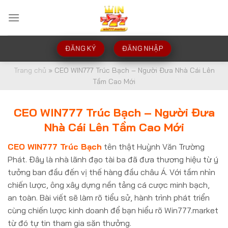
Bỏ
qua
nội
dung
ĐĂNG KÝ
ĐĂNG NHẬP
Trang chủ
»
CEO WIN777 Trúc Bạch – Người Đưa Nhà Cái Lên
Tầm Cao Mới
CEO WIN777 Trúc Bạch – Người Đưa
Nhà Cái Lên Tầm Cao Mới
CEO WIN777 Trúc Bạch
tên thật Huỳnh Văn Trường
Phát. Đây là nhà lãnh đạo tài ba đã đưa thương hiệu từ ý
tưởng ban đầu đến vị thế hàng đầu châu Á. Với tầm nhìn
chiến lược, ông xây dựng nền tảng cá cược minh bạch,
an toàn. Bài viết sẽ làm rõ tiểu sử, hành trình phát triển
cùng chiến lược kinh doanh để bạn hiểu rõ Win777.market
từ đó tự tin tham gia săn thưởng.