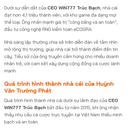
Dưới sự dẫn dắt của
CEO WIN777 Trúc Bạch
, nhà cái
đạt hơn 4,1 triệu thành viên, với kho game đa dạng mọi
thể loại. Ông nhấn mạnh giá trị “công bằng và an toàn”,
đầu tư công nghệ RNG kiểm toán eCOGRA.
Nhà sáng lập thường chia sẻ trên diễn đàn về tầm nhìn
mở rộng thị trường, giúp nhà cái trở thành điểm đến tin
cậy. Tiểu sử của ông truyền cảm hứng cho nhiều doanh
nhân trẻ, với cam kết xây dựng cộng đồng cá cược lành
mạnh.
Quá trình hình thành nhà cái của Huỳnh
Văn Trường Phát
Quá trình hình thành nhà cái dưới sự lãnh đạo của
CEO
WIN777 Trúc Bạch
bắt đầu từ năm 2015, khi ông nhận
thấy nhu cầu cá cược trực tuyến tại Việt Nam thiếu minh
bạch và an toàn.