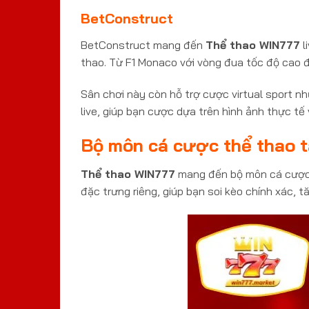
BetConstruct
BetConstruct mang đến
Thể thao WIN777
l
thao. Từ F1 Monaco với vòng đua tốc độ cao đế
Sân chơi này còn hỗ trợ cược virtual sport nh
live, giúp bạn cược dựa trên hình ảnh thực tế 
Bộ môn cá cược thể thao t
Thể thao WIN777
mang đến bộ môn cá cược đa
đặc trưng riêng, giúp bạn soi kèo chính xác, t