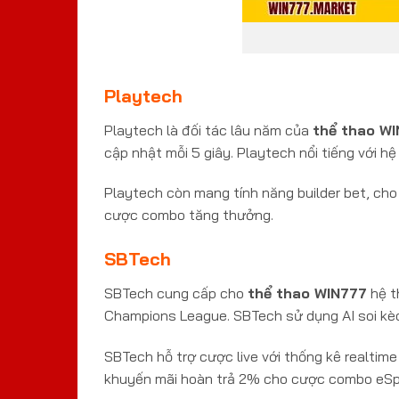
Playtech
Playtech là đối tác lâu năm của
thể thao W
cập nhật mỗi 5 giây. Playtech nổi tiếng với h
Playtech còn mang tính năng builder bet, cho
cược combo tăng thưởng.
SBTech
SBTech cung cấp cho
thể thao WIN777
hệ t
Champions League. SBTech sử dụng AI soi kèo,
SBTech hỗ trợ cược live với thống kê realtim
khuyến mãi hoàn trả 2% cho cược combo eSpo