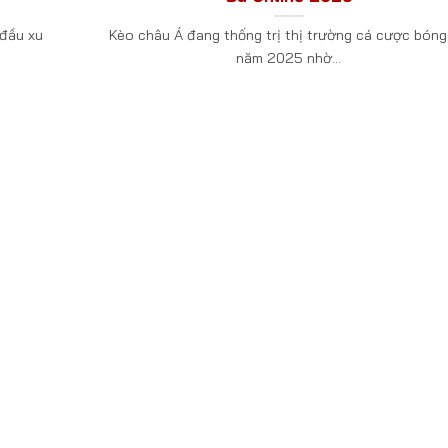
 đầu xu
Kèo châu Á đang thống trị thị trường cá cược bóng
năm 2025 nhờ...