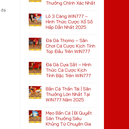
Thưởng Chính Xác Nhất
 đá
Lô 3 Càng WIN777 –
Hình Thức Cược Xổ Số
Hấp Dẫn Nhất 2025
Đá Gà Thomo – Sân
Chơi Cá Cược Kịch Tính
Top Đầu Trên WIN777
Đá Gà Cựa Sắt – Hình
Thức Cá Cược Kịch
Tính Bậc Trên WIN777
Bắn Cá Thần Tài | Săn
Thưởng Lớn Nhất Tại
WIN777 Năm 2025
Mẹo Bắn Cá | Bí Quyết
Săn Thưởng Siêu
Khủng Từ Chuyên Gia