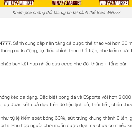
Khám phá những đối tác uy tín tại sảnh thể thao WIN777
IN777
. Sảnh cung cấp nền tảng cá cược thể thao với hơn 30 mô
ệ thống odds động, tự điều chỉnh theo thế trận, như kiểm soát
 phép bạn kết hợp nhiều cửa cược như đội thắng + tổng bàn + 
hống kèo đa dạng. Đặc biệt bóng đá và ESports với hơn 8.00
 dự đoán kết quả dựa trên dữ liệu lịch sử, thời tiết, chấn t
e như tỷ lệ kiểm soát bóng 60%, sút trúng khung thành 8 lần, 
rts. Phù hợp người chơi muốn cược dựa mà chưa có nhiều ki