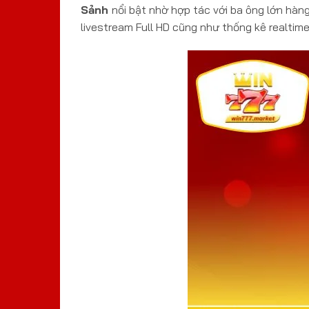
Sảnh
nổi bật nhờ hợp tác với ba ông lớn hàn
livestream Full HD cũng như thống kê realtime