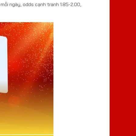
 mỗi ngày, odds cạnh tranh 1.85-2.00,