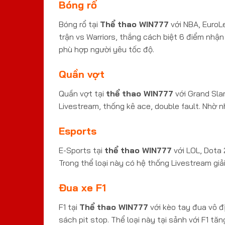
Bóng rổ
Bóng rổ tại
Thể thao WIN777
với NBA, EuroLe
trận vs Warriors, thắng cách biệt 6 điểm nhậ
phù hợp người yêu tốc độ.
Quần vợt
Quần vợt tại
thể thao WIN777
với Grand Slam
Livestream, thống kê ace, double fault. Nhờ 
Esports
E-Sports tại
thể thao WIN777
với LOL, Dota 2
Trong thể loại này có hệ thống Livestream giả
Đua xe F1
F1 tại
Thể thao WIN777
với kèo tay đua vô đ
sách pit stop. Thể loại này tại sảnh với F1 tă