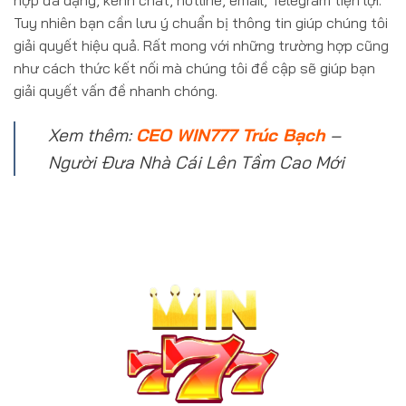
Tuy nhiên bạn cần lưu ý chuẩn bị thông tin giúp chúng tôi
giải quyết hiệu quả. Rất mong với những trường hợp cũng
như cách thức kết nối mà chúng tôi đề cập sẽ giúp bạn
giải quyết vấn đề nhanh chóng.
Xem thêm:
CEO WIN777 Trúc Bạch
–
Người Đưa Nhà Cái Lên Tầm Cao Mới