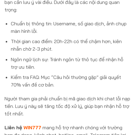
bạn cần lưu ý vài điều. Dưới đây là các nội dung quan
trọng:
Chuẩn bị thông tin: Username, số giao dịch, ảnh chụp
màn hình lỗi.
Thời gian cao điểm: 20h-22h có thể chậm hơn, kiên
nhẫn chờ 2-3 phút.
Ngôn ngữ lịch sự: Tránh ngôn từ thô tục để nhận hỗ
trợ ưu tiên.
Kiểm tra FAQ: Mục “Câu hỏi thường gặp” giải quyết
70% vấn đề cơ bản.
Người tham gia phải chuẩn bị mã giao dịch khi chat lỗi nạp
tiền. Lưu ý này sẽ tăng tốc độ xử lý, giúp bạn nhận hỗ trợ
tốt nhất.
Liên hệ
WIN777
mang hỗ trợ nhanh chóng với trường
hợp đa dạng, kênh chat, hotline, email, Telegram tiện lợi.