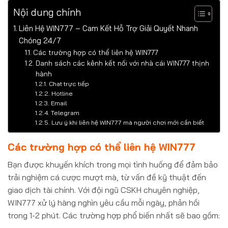
Nội dung chính
Liên Hệ WIN777 – Cam Kết Hỗ Trợ Giải Quyết Nhanh
Chóng 24/7
Các trường hợp có thể liên hệ WIN777
Danh sách các kênh kết nối với nhà cái WIN777 thịnh
hành
Chat trực tiếp
Hotline
Email
Telegram
Lưu ý khi liên hệ WIN777 mà người chơi mới cần biết
Các trường hợp có thể liên hệ WIN777
Bạn được khuyến khích trong mọi tình huống để đảm bảo
trải nghiệm cá cược mượt mà, từ vấn đề kỹ thuật đến
giao dịch tài chính. Với đội ngũ CSKH chuyên nghiệp,
WIN777 xử lý hàng nghìn yêu cầu mỗi ngày, phản hồi
trong 1-2 phút. Các trường hợp phổ biến nhất sẽ bao gồm: