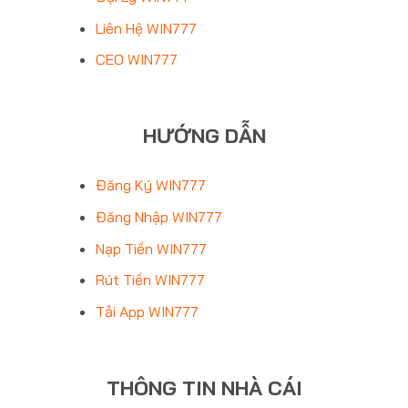
Liên Hệ WIN777
CEO WIN777
HƯỚNG DẪN
Đăng Ký WIN777
Đăng Nhập WIN777
Nạp Tiền WIN777
Rút Tiền WIN777
Tải App WIN777
THÔNG TIN NHÀ CÁI